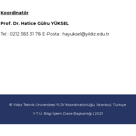
Koordinatör
Prof. Dr. Hatice Gülru YÜKSEL
Tel : 0212 383 31 78 E-Posta : hayuksel@yildiz.edu.tr
© Yıldız Teknik Üniversitesi YLSY Koordinatörlüğü. İstanbul, Türkiye.
Y.T.Ü. Bilgi İşlem Daire Başkanlığı | 2021